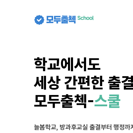
학교에서도
세상 간편한 출결
모두출첵-
스쿨
늘봄학교, 방과후교실 출결부터 행정까지