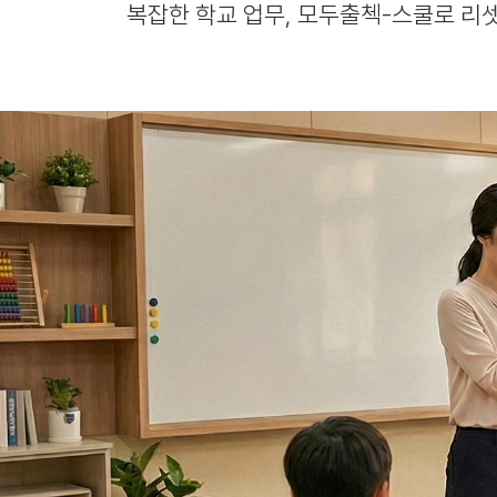
복잡한 학교 업무, 모두출첵-스쿨로 리