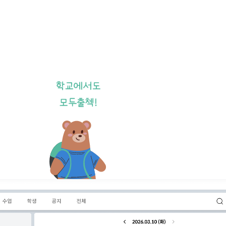
학교에서도
모두출첵!